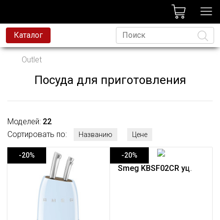
лог
Каталог
вая техника
Outlet
я техника
Посуда для приготовления
Язык
и и смесители
ессиональная техника
Моделей:
22
да
Сортировать по:
Названию
Цене
avoni
-20%
-20%
t
Smeg KBSF02CR уц.
родажа